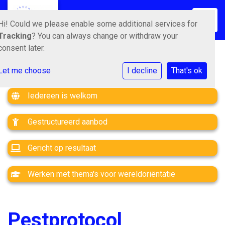
Toggle
Hi! Could we please enable some additional services for
Tracking
? You can always change or withdraw your
consent later.
Let me choose
I decline
That's ok
Iedereen is welkom
Gestructureerd aanbod
Gericht op resultaat
Werken met thema's voor wereldoriëntatie
Pestprotocol