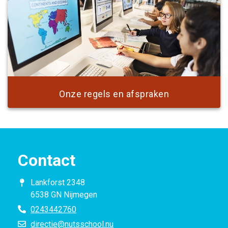
Onze regels en afspraken
Contact
Lankforst 2348
6538 GN Nijmegen
0243442760
directie@nutsschool.nu