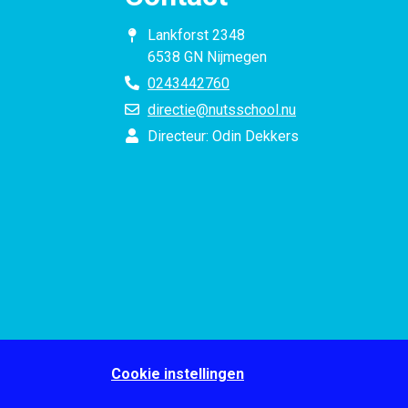
Lankforst 2348
6538 GN Nijmegen
0243442760
directie@nutsschool.nu
Directeur: Odin Dekkers
Cookie instellingen