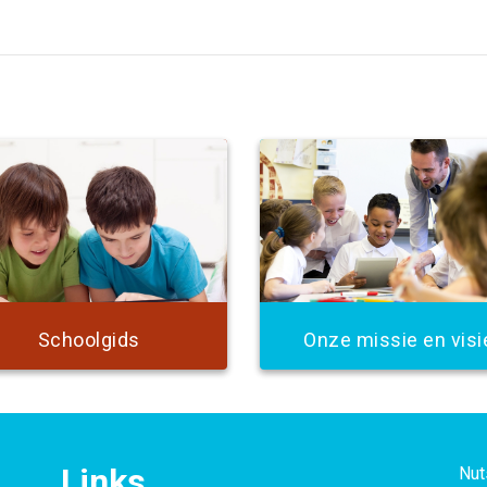
Schoolgids
Onze missie en visi
Links
Nut