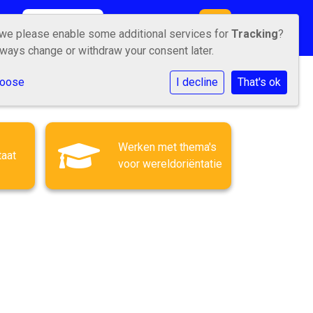
KINDEREN
CONTACT
 we please enable some additional services for
Tracking
?
lways change or withdraw your consent later.
hoose
I decline
That's ok
Werken met thema's
taat
voor wereldoriëntatie