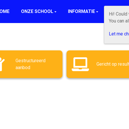
OME
ONZE SCHOOL
INFORMATIE
OUDERS
Hi! Could
You can a
Let me c
Gestructureerd
Gericht op resul
aanbod