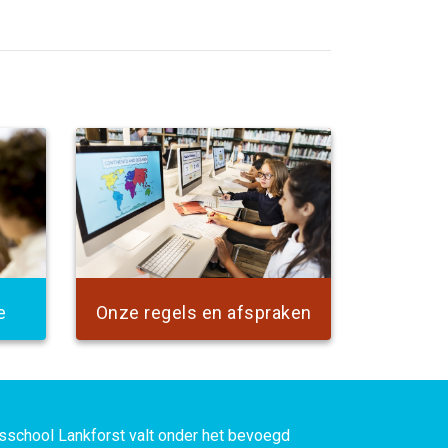
e
Onze regels en afspraken
sschool Lankforst valt onder het bevoegd